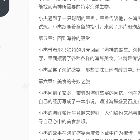
能找到海神所需要的特定海洋生物。
日子
上一
篇
大幸
小杰遇到了一只聪明的章鱼，章鱼告诉他，在海
福在
试炼。小杰跟随着章鱼的指引，来到了那片珊瑚
线阅
第五章：回到海神的殿堂
读,
重生
小杰带着那只独特的贝壳回到了海神的殿堂。海
小日
厅，里面摆满了各种各样的海鲜美食。这就是传
子，
小杰品尝了海鲜盛宴，那些美味让他陶醉其中。
幸福
在线
第六章：美食的奇妙之旅
阅读
小杰回到了家乡，带着对海鲜盛宴的回忆。他在
自己的经历写成了一本小说，通过海鲜盛宴百度
小杰的海鲜餐厅生意越来越好，人们纷纷来品尝
寻自己心中的美食梦想。
小杰的故事在海鲜盛宴百度云下载中广为流传，