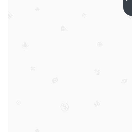
恩全
下一
篇
文观
看
(妖
王报
恩，
全文
观看
解
析)