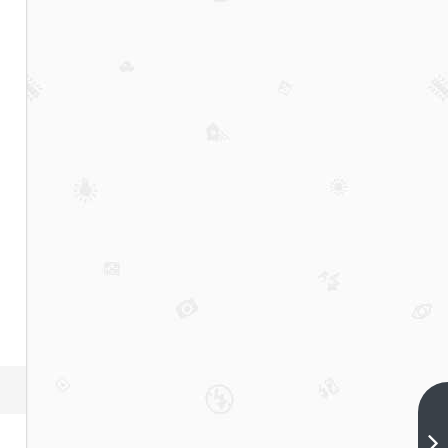
妖王
的报