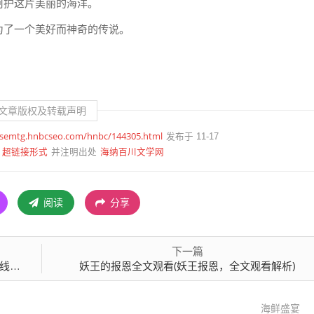
呵护这片美丽的海洋。
为了一个美好而神奇的传说。
文章版权及转载声明
/semtg.hnbcseo.com/hnbc/144305.html
发布于 11-17
超链接形式
海纳百川文学网
并注明出处
阅读
分享
下一篇
阅读
妖王的报恩全文观看(妖王报恩，全文观看解析)
海鲜盛宴